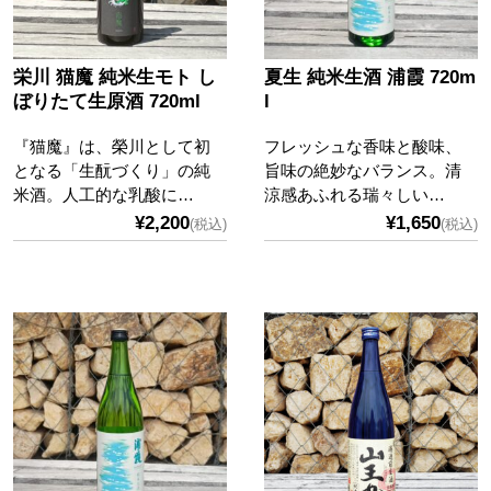
栄川 猫魔 純米生モト し
夏生 純米生酒 浦霞 720m
ぼりたて生原酒 720ml
l
『猫魔』は、榮川として初
フレッシュな香味と酸味、
となる「生酛づくり」の純
旨味の絶妙なバランス。清
米酒。人工的な乳酸に…
涼感あふれる瑞々しい…
¥2,200
¥1,650
(税込)
(税込)