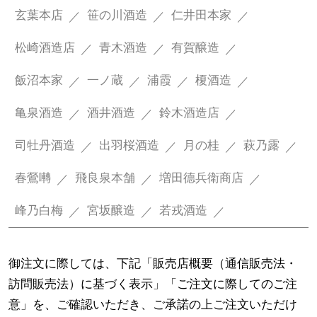
玄葉本店
笹の川酒造
仁井田本家
松崎酒造店
青木酒造
有賀醸造
飯沼本家
一ノ蔵
浦霞
榎酒造
亀泉酒造
酒井酒造
鈴木酒造店
司牡丹酒造
出羽桜酒造
月の桂
萩乃露
春鶯囀
飛良泉本舗
増田德兵衛商店
峰乃白梅
宮坂醸造
若戎酒造
御注文に際しては、下記「販売店概要（通信販売法・
訪問販売法）に基づく表示」「ご注文に際してのご注
意」を、ご確認いただき、ご承諾の上ご注文いただけ