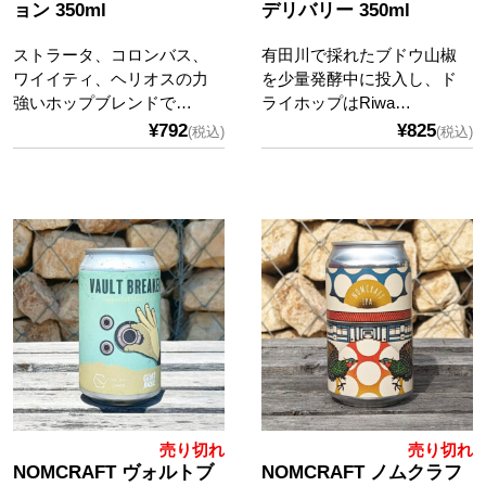
ョン 350ml
デリバリー 350ml
ストラータ、コロンバス、
有田川で採れたブドウ山椒
ワイイティ、ヘリオスの力
を少量発酵中に投入し、ド
強いホップブレンドで…
ライホップはRiwa…
¥792
¥825
(税込)
(税込)
売り切れ
売り切れ
NOMCRAFT ヴォルトブ
NOMCRAFT ノムクラフ