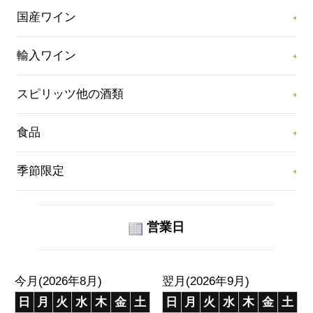
国産ワイン
輸入ワイン
スピリッツ他の酒類
食品
季節限定
営業日
今月(2026年8月)
翌月(2026年9月)
日
月
火
水
木
金
土
日
月
火
水
木
金
土