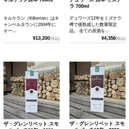
ラ 700ml
キルケラン（Kilkerran）はキ
デュワーズ12年をミズナラ
ャンベルタウンに2004年に
樽で後熟成した数量限定
オー…
品。 全ての原酒を…
¥13,200
¥4,356
(税込)
(税込)
ザ・グレンリベット スモ
ザ・グレンリベット スモ