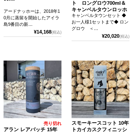
ト ロングロウ700ml＆
キャンベルタウンロッホ
アードナッホーは、2018年1
キャンベルタウンセット ◆
700ml
0月に蒸留を開始したアイラ
お一人様1セットまで◆ ロン
島9番目の新…
グロウ ＜…
¥14,168
(税込)
¥20,020
(税込)
スモーキースコット 10年
売り切れ
アラン レアバッチ 15年
トカイカスクフィニッシ