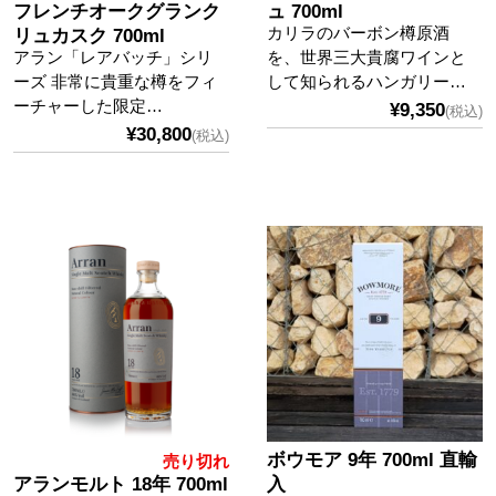
フレンチオークグランク
ュ 700ml
カリラのバーボン樽原酒
リュカスク 700ml
アラン「レアバッチ」シリ
を、世界三大貴腐ワインと
ーズ 非常に貴重な樽をフィ
して知られるハンガリー…
ーチャーした限定…
¥9,350
(税込)
¥30,800
(税込)
ボウモア 9年 700ml 直輸
売り切れ
アランモルト 18年 700ml
入