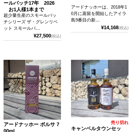
ールバッチ17年 2026
アードナッホーは、2018年1
お1人様1本まで
0月に蒸留を開始したアイラ
超少量生産のスモールバッ
島9番目の新…
チシリーズ ザ・グレンリベ
¥14,168
ット スモールバ…
(税込)
¥27,500
(税込)
売り切れ
アードナッホー ボルサ 7
キャンベルタウンセッ
00ml