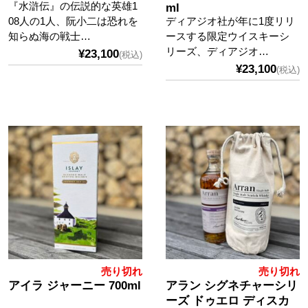
『水滸伝』の伝説的な英雄1
ml
08人の1人、阮小二は恐れを
ディアジオ社が年に1度リリ
知らぬ海の戦士…
ースする限定ウイスキーシ
リーズ、ディアジオ…
¥23,100
(税込)
¥23,100
(税込)
売り切れ
売り切れ
アイラ ジャーニー 700ml
アラン シグネチャーシリ
ーズ ドゥエロ ディスカ