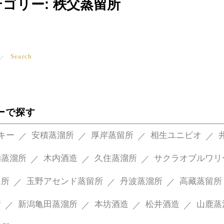
テゴリー:
秩父蒸留所
Search
ーで探す
スキー
安積蒸溜所
厚岸蒸留所
相生ユニビオ
助蒸溜所
木内酒造
久住蒸溜所
サクラオブルワリ
留所
玉野アセンド蒸留所
丹波蒸溜所
高藏蒸留所
所
新潟亀田蒸溜所
本坊酒造
松井酒造
山鹿蒸