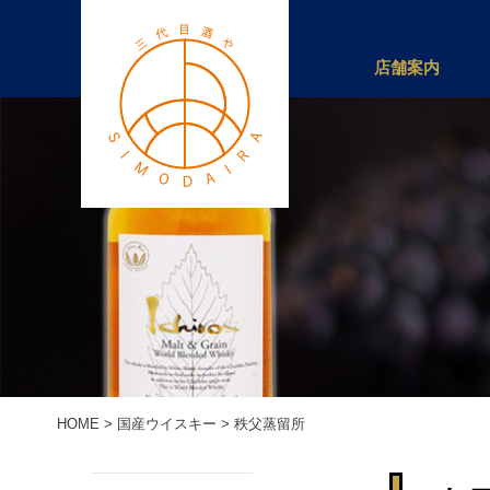
店舗案内
HOME
>
国産ウイスキー
>
秩父蒸留所