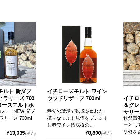
モルト 新ダブ
イチローズモルト ワイン
ラリーズ 700
ウッドリザーブ 700ml
イチロ
チローズモルトホ
＆グレー
ルト NEW ダブ
秩父の環境で熟成を重ねた
700ml
サリーE
リーズ 700ml
様々なモルト原酒をブレンド
秩父蒸
し赤ワイン熟成樽の…
ーとし
研修を
¥13,035
¥8,800
(税込)
(税込)