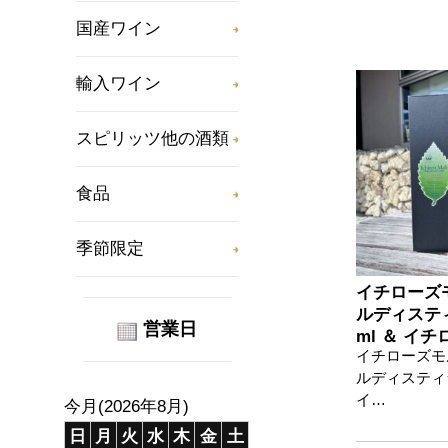
国産ワイン
輸入ワイン
スピリッツ他の酒類
食品
季節限定
イチローズ
ルディスティ
営業日
ml ＆ イ
イチローズモ
ワイトラベル
ルディスティラ
イ…
今月(2026年8月)
日
月
火
水
木
金
土