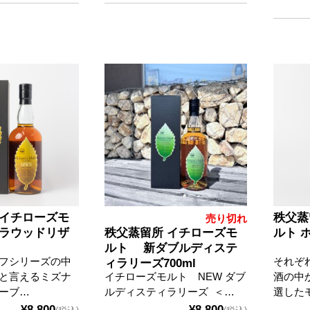
 イチローズモ
秩父蒸
売り切れ
ナラウッドリザ
秩父蒸留所 イチローズモ
ルト 
ルト 新ダブルディステ
フシリーズの中
それぞ
ィラリーズ700ml
と言えるミズナ
イチローズモルト NEW ダブ
酒の中
ーブ…
ルディスティラリーズ ＜…
選した
¥8,800
¥8,800