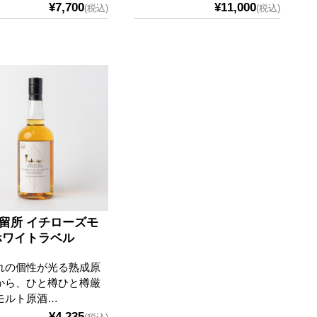
¥7,700
¥11,000
(税込)
(税込)
留所 イチローズモ
ホワイトラベル
れの個性が光る熟成原
から、ひと樽ひと樽厳
モルト原酒…
¥4,235