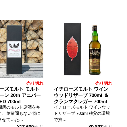
売り切れ
売り切れ
ーズモルト モルト
イチローズモルト ワイン
ン 20th アニバー
ウッドリザーブ 700ml ＆
D 700ml
クランマクレガー 700ml
溜所のモルト原酒をキ
イチローズモルト ワインウッ
て、創業間もない頃に
ドリザーブ 700ml 秩父の環境
させていた…
で熟…
¥17,600
¥9,897