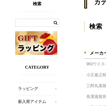
カ
検索
検索
メーカ
963ウイ
CATEGORY
小正嘉之
三郎丸蒸
ラッピング
長濱蒸留
新入荷アイテム