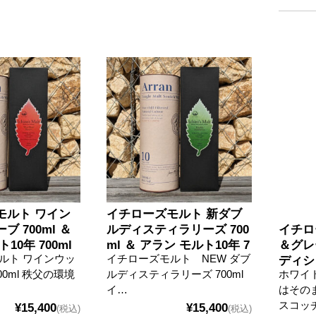
モルト ワイン
イチローズモルト 新ダブ
 700ml ＆
ルディスティラリーズ 700
イチロ
10年 700ml
ml ＆ アラン モルト10年 7
＆グレ
ルト ワインウッ
イチローズモルト NEW ダブ
00ml
ディシ
00ml 秩父の環境
ルディスティラリーズ 700ml
ホワイ
イ…
はその
スコッ
¥15,400
¥15,400
(税込)
(税込)