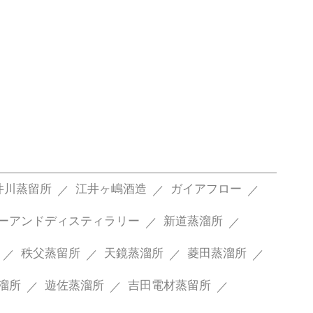
井川蒸留所
江井ヶ嶋酒造
ガイアフロー
ーアンドディスティラリー
新道蒸溜所
秩父蒸留所
天鏡蒸溜所
菱田蒸溜所
溜所
遊佐蒸溜所
吉田電材蒸留所