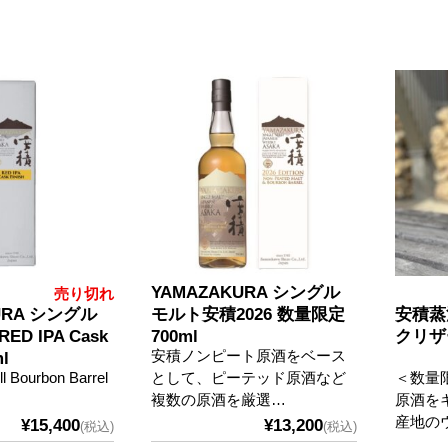
YAMAZAKURA シングル
売り切れ
URA シングル
モルト安積2026 数量限定
安積蒸
D IPA Cask
700ml
クリザ
安積ノンピート原酒をベース
ml
ll Bourbon Barrel
として、ピーテッド原酒など
＜数量
複数の原酒を厳選…
原酒を
産地の
¥15,400
¥13,200
(税込)
(税込)