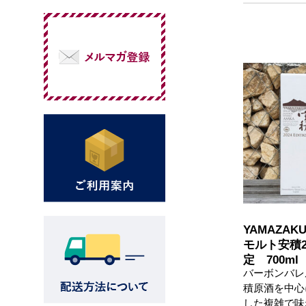
YAMAZAK
モルト安積2
定 700ml
バーボンバレ
積原酒を中心
した複雑で味