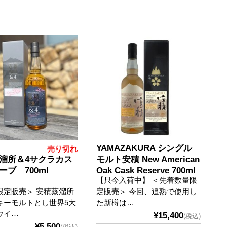
YAMAZAKURA シングル
売り切れ
溜所＆4サクラカス
モルト安積 New American
ーブ 700ml
Oak Cask Reserve 700ml
【只今入荷中】 ＜先着数量限
限定販売＞ 安積蒸溜所
定販売＞ 今回、追熟で使用し
キーモルトとし世界5大
た新樽は…
ウイ…
¥15,400
(税込)
¥5,500