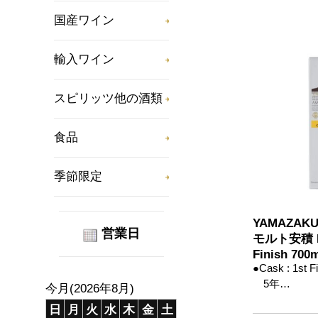
国産ワイン
輸入ワイン
スピリッツ他の酒類
食品
季節限定
YAMAZAK
営業日
モルト安積 RE
Finish 700
●Cask : 1st Fi
5年…
今月(2026年8月)
日
月
火
水
木
金
土