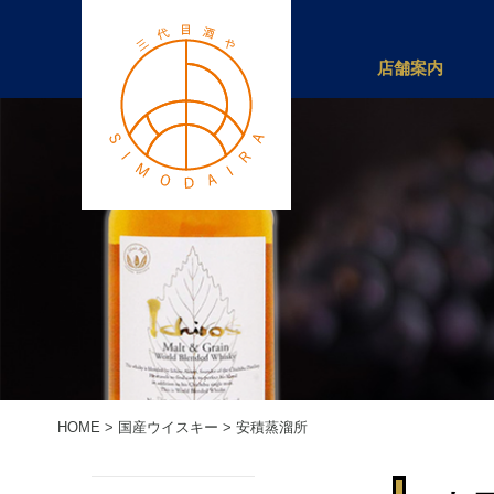
店舗案内
HOME
>
国産ウイスキー
>
安積蒸溜所