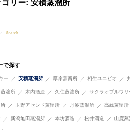
テゴリー:
安積蒸溜所
Search
ーで探す
スキー
安積蒸溜所
厚岸蒸留所
相生ユニビオ
助蒸溜所
木内酒造
久住蒸溜所
サクラオブルワリ
留所
玉野アセンド蒸留所
丹波蒸溜所
高藏蒸留所
所
新潟亀田蒸溜所
本坊酒造
松井酒造
山鹿蒸