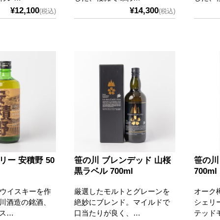
¥12,100
¥14,300
(税込)
(税込)
リー 安積野 50
笹の川 ブレンデッド 山桜
笹の川
黒ラベル 700ml
700ml
らウイスキーを作
厳選したモルトとグレーンを
オーク
川酒造の銘酒、
絶妙にブレンド。マイルドで
シェリ
ス…
口当たりが良く、…
テッド