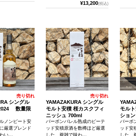
¥13,200
(税込)
売り切れ
売り切れ
URA シングル
YAMAZAKURA シングル
YAMA
024 数量限
モルト安積 桜カスクフィ
モルト
ニッシュ 700ml
ション P
ルノンピート安
バーボンバレル熟成のピーテ
バーボ
お一人様一本まで・ご注
に厳選ブレンド
ッド安積原酒を数樽ほど厳選
ッド安
文１回限定
わい…
した、複雑で味わ…
した、