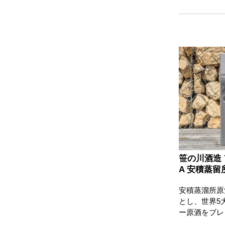
笹の川酒造 Y
A 安積蒸留所
安積蒸溜所原
とし、世界5
ー原酒をブレ