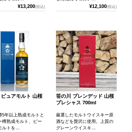
¥13,200
¥12,100
(税込)
(税込)
 ピュアモルト 山桜
笹の川 ブレンデッド 山桜
プレシャス 700ml
樽5年以上熟成モルトと
厳選したモルトウイスキー原
ー樽熟成モルト、ピー
酒などを贅沢に使用。上質の
モルトを…
グレーンウイスキ…