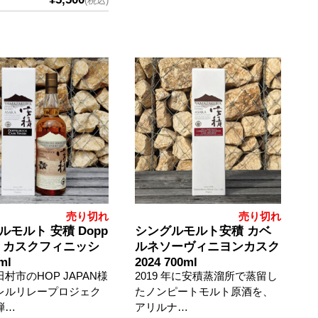
(税込)
売り切れ
売り切れ
ルモルト 安積 Dopp
シングルモルト安積 カベ
ck カスクフィニッシ
ルネソーヴィニヨンカスク
ml
2024 700ml
村市のHOP JAPAN様
2019 年に安積蒸溜所で蒸留し
レルリレープロジェク
たノンピートモルト原酒を、
弾…
アリルナ…