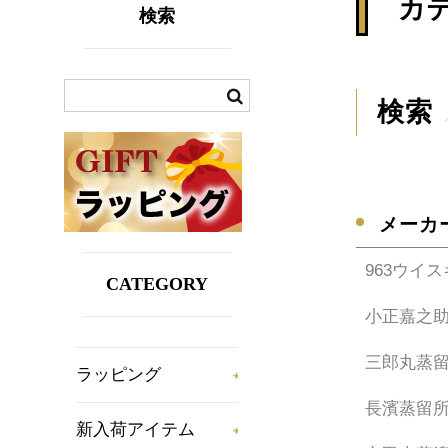
カ
検索
検索
メーカ
963ウイ
CATEGORY
小正嘉之
三郎丸蒸
ラッピング
長濱蒸留
新入荷アイテム