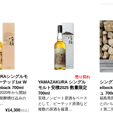
KURAシングルモ
売り切れ
テッド1st W
YAMAZAKURA シングル
シング
hback 700ml
モルト安積2025 数量限定
elbo
020年から開始
700ml
ュ 700
発酵槽仕込みの
安積ノンピート原酒をベース
福島県田
…
として、ピーテッド原酒など
とのバ
複数の原酒を厳選…
ト第二
¥14,300
(税込)