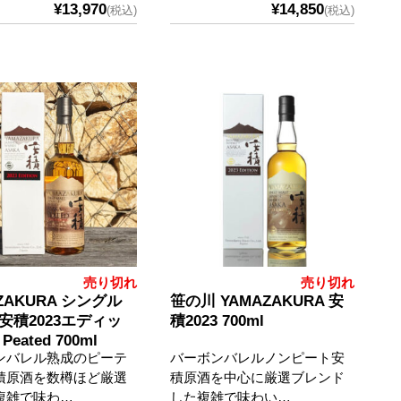
¥13,970
¥14,850
(税込)
(税込)
売り切れ
売り切れ
ZAKURA シングル
笹の川 YAMAZAKURA 安
安積2023エディッ
積2023 700ml
eated 700ml
ンバレル熟成のピーテ
バーボンバレルノンピート安
積原酒を数樽ほど厳選
積原酒を中心に厳選ブレンド
複雑で味わ…
した複雑で味わい…