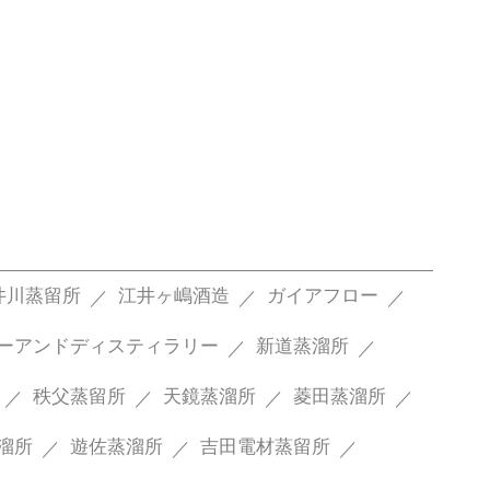
井川蒸留所
江井ヶ嶋酒造
ガイアフロー
ーアンドディスティラリー
新道蒸溜所
秩父蒸留所
天鏡蒸溜所
菱田蒸溜所
溜所
遊佐蒸溜所
吉田電材蒸留所