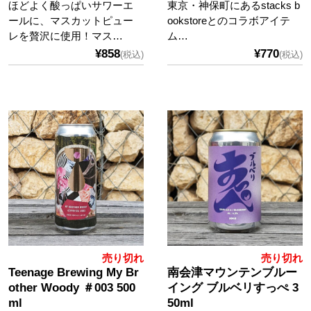
ほどよく酸っぱいサワーエ
東京・神保町にあるstacks b
ールに、マスカットピュー
ookstoreとのコラボアイテ
レを贅沢に使用！マス…
ム…
¥858
¥770
(税込)
(税込)
売り切れ
売り切れ
Teenage Brewing My Br
南会津マウンテンブルー
other Woody ＃003 500
イング ブルベリすっぺ 3
ml
50ml