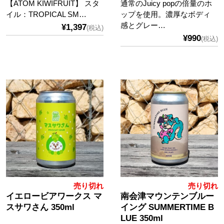
【ATOM KIWIFRUIT】 スタ
通常のJuicy popの倍量のホ
イル：TROPICAL SM…
ップを使用。濃厚なボディ
感とグレー…
¥1,397
(税込)
¥990
(税込)
売り切れ
売り切れ
イエロービアワークス マ
南会津マウンテンブルー
スサワさん 350ml
イング SUMMERTIME B
LUE 350ml