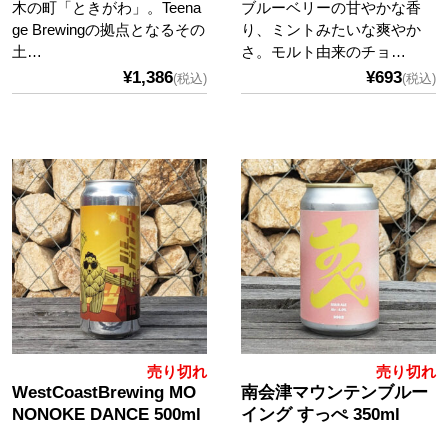
木の町「ときがわ」。Teena
ブルーベリーの甘やかな香
ge Brewingの拠点となるその
り、ミントみたいな爽やか
土…
さ。モルト由来のチョ…
¥1,386
¥693
(税込)
(税込)
売り切れ
売り切れ
WestCoastBrewing MO
南会津マウンテンブルー
NONOKE DANCE 500ml
イング すっぺ 350ml