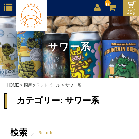
0
店舗案内
ご利用案内
サワー系
送料
お問合せ
HOME
>
国産クラフトビール
>
サワー系
カテゴリー:
サワー系
検索
Search