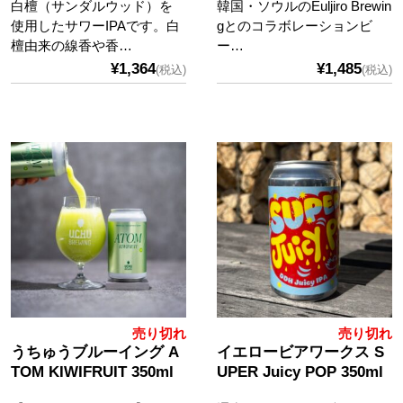
白檀（サンダルウッド）を
韓国・ソウルのEuljiro Brewin
使用したサワーIPAです。白
gとのコラボレーションビ
檀由来の線香や香…
ー…
¥1,364
¥1,485
(税込)
(税込)
売り切れ
売り切れ
うちゅうブルーイング A
イエロービアワークス S
TOM KIWIFRUIT 350ml
UPER Juicy POP 350ml