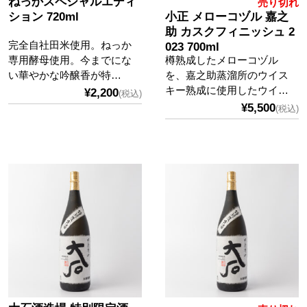
ねっかスペシャルエディ
売り切れ
ション 720ml
小正 メローコヅル 嘉之
助 カスクフィニッシュ 2
完全自社田米使用。ねっか
023 700ml
専用酵母使用。今までにな
樽熟成したメローコヅル
い華やかな吟醸香が特…
を、嘉之助蒸溜所のウイス
キー熟成に使用したウイ…
¥2,200
(税込)
¥5,500
(税込)