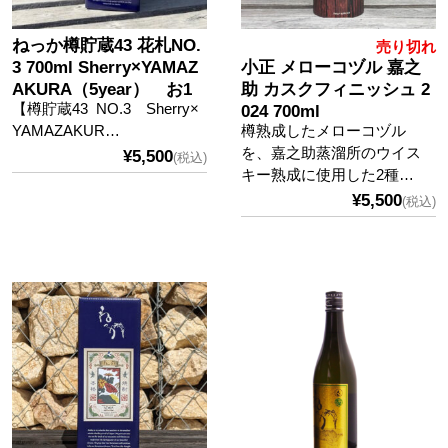
ねっか樽貯蔵43 花札NO.
売り切れ
3 700ml Sherry×YAMAZ
小正 メローコヅル 嘉之
AKURA（5year） お1
助 カスクフィニッシュ 2
【樽貯蔵43 NO.3 Sherry×
人様1本 1回のみ
024 700ml
YAMAZAKUR…
樽熟成したメローコヅル
を、嘉之助蒸溜所のウイス
¥5,500
(税込)
キー熟成に使用した2種…
¥5,500
(税込)