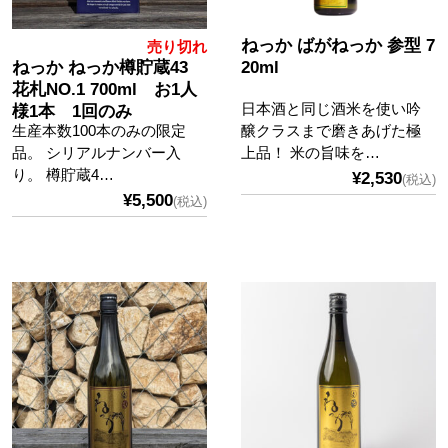
ねっか ばがねっか 参型 7
売り切れ
ねっか ねっか樽貯蔵43
20ml
花札NO.1 700ml お1人
日本酒と同じ酒米を使い吟
様1本 1回のみ
生産本数100本のみの限定
醸クラスまで磨きあげた極
品。 シリアルナンバー入
上品！ 米の旨味を…
り。 樽貯蔵4…
¥2,530
(税込)
¥5,500
(税込)