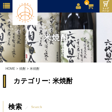
0
店舗案内
ご利用案内
米焼酎
送料
お問合せ
HOME
>
焼酎
>
米焼酎
カテゴリー:
米焼酎
検索
Search