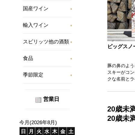
国産ワイン
輸入ワイン
スピリッツ他の酒類
ピッグスノー
食品
豚の鼻のよう
スキーがコン
季節限定
クな名前とラ
営業日
20歳
20歳
今月(2026年8月)
日
月
火
水
木
金
土