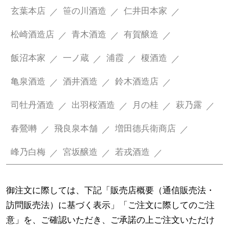
玄葉本店
笹の川酒造
仁井田本家
松崎酒造店
青木酒造
有賀醸造
飯沼本家
一ノ蔵
浦霞
榎酒造
亀泉酒造
酒井酒造
鈴木酒造店
司牡丹酒造
出羽桜酒造
月の桂
萩乃露
春鶯囀
飛良泉本舗
増田德兵衛商店
峰乃白梅
宮坂醸造
若戎酒造
御注文に際しては、下記「販売店概要（通信販売法・
訪問販売法）に基づく表示」「ご注文に際してのご注
意」を、ご確認いただき、ご承諾の上ご注文いただけ