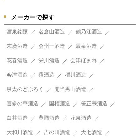
メーカーで探す
宮泉銘醸
名倉山酒造
鶴乃江酒造
末廣酒造
会州一酒造
辰泉酒造
花春酒造
栄川酒造
会津ほまれ
会津酒造
曙酒造
稲川酒造
泉太のどぶろく
開当男山酒造
喜多の華酒造
国権酒造
笹正宗酒造
白井酒造
豊國酒造
花泉酒造
大和川酒造
吉の川酒造
大七酒造