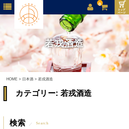
0
店舗案内
ご利用案内
若戎酒造
送料
お問合せ
HOME
>
日本酒
>
若戎酒造
カテゴリー:
若戎酒造
検索
Search