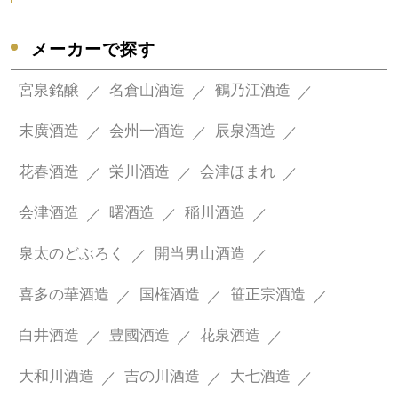
メーカーで探す
宮泉銘醸
名倉山酒造
鶴乃江酒造
末廣酒造
会州一酒造
辰泉酒造
花春酒造
栄川酒造
会津ほまれ
会津酒造
曙酒造
稲川酒造
泉太のどぶろく
開当男山酒造
喜多の華酒造
国権酒造
笹正宗酒造
白井酒造
豊國酒造
花泉酒造
大和川酒造
吉の川酒造
大七酒造