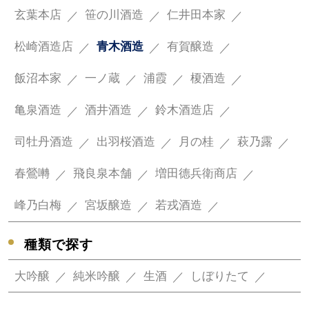
玄葉本店
笹の川酒造
仁井田本家
松崎酒造店
青木酒造
有賀醸造
飯沼本家
一ノ蔵
浦霞
榎酒造
亀泉酒造
酒井酒造
鈴木酒造店
司牡丹酒造
出羽桜酒造
月の桂
萩乃露
春鶯囀
飛良泉本舗
増田德兵衛商店
峰乃白梅
宮坂醸造
若戎酒造
種類で探す
大吟醸
純米吟醸
生酒
しぼりたて