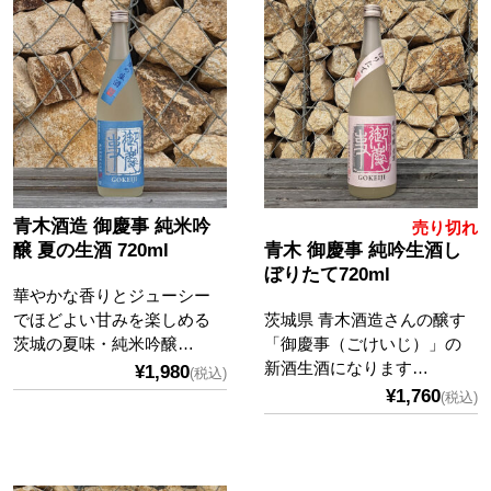
青木酒造 御慶事 純米吟
売り切れ
醸 夏の生酒 720ml
青木 御慶事 純吟生酒し
ぼりたて720ml
華やかな香りとジューシー
でほどよい甘みを楽しめる
茨城県 青木酒造さんの醸す
茨城の夏味・純米吟醸…
「御慶事（ごけいじ）」の
新酒生酒になります…
¥1,980
(税込)
¥1,760
(税込)