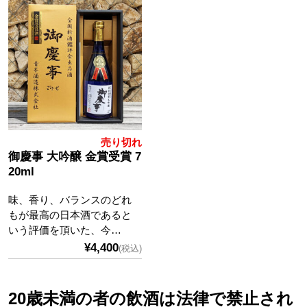
売り切れ
御慶事 大吟醸 金賞受賞 7
20ml
味、香り、バランスのどれ
もが最高の日本酒であると
いう評価を頂いた、今…
¥4,400
(税込)
20歳未満の者の飲酒は法律で禁止され