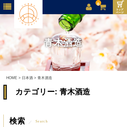
0
店舗案内
ご利用案内
青木酒造
送料
お問合せ
HOME
>
日本酒
>
青木酒造
カテゴリー:
青木酒造
検索
Search