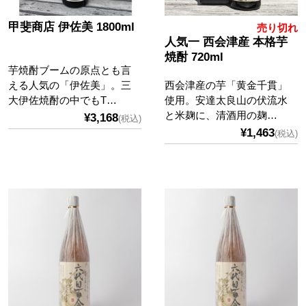
甲斐商店 伊佐美 1800ml
売り切れ
人気一 西会津産 本格芋
焼酎 720ml
芋焼酎ブームの原点とも言
える人気の「伊佐美」。三
西会津産の芋「黄金千貫」
大伊佐焼酎の中でもT…
使用。安達太良山の伏流水
と米麹に、清酒用の麹…
¥3,168
(税込)
¥1,463
(税込)