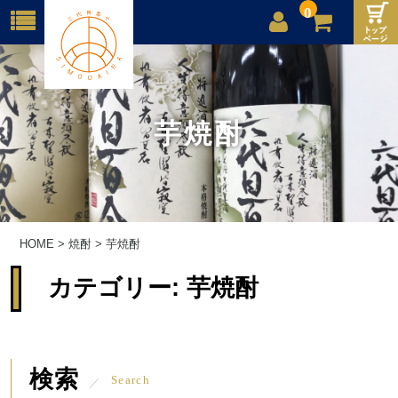
0
店舗案内
ご利用案内
芋焼酎
送料
お問合せ
HOME
>
焼酎
>
芋焼酎
カテゴリー:
芋焼酎
検索
Search