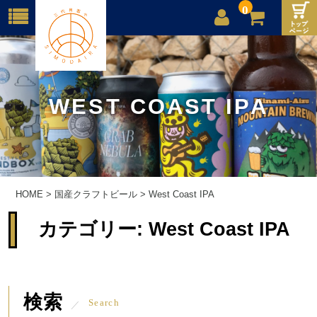
0
店舗案内
ご利用案内
WEST COAST IPA
送料
お問合せ
HOME
>
国産クラフトビール
>
West Coast IPA
カテゴリー:
West Coast IPA
検索
Search