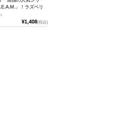
R.E.A.M.」！ラズベリ
…
¥1,408
(税込)