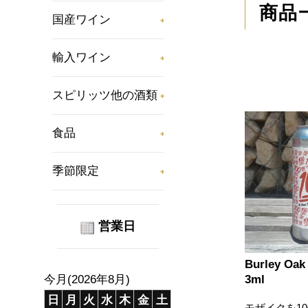
商品
国産ワイン
輸入ワイン
スピリッツ他の酒類
食品
季節限定
営業日
Burley Oak
3ml
今月(2026年8月)
日
月
火
水
木
金
土
モザイクを1