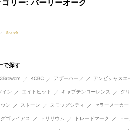
テゴリー:
バーリーオーク
Search
ーで探す
3Brewers
KCBC
アザーハーフ
アンビシャスエ
ツイン
エイトビット
キャプテンローレンス
グ
タウン
ストーン
スモッグシティ
セラーメーカー
ングゴライアス
トリリウム
トレードマーク
トー