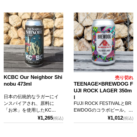
KCBC Our Neighbor Shi
売り切れ
nobu 473ml
TEENAGE×BREWDOG F
UJI ROCK LAGER 350m
⽇本の伝統的なラガーにイ
l
ンスパイアされ、原料に
FUJI ROCK FESTIVALとBR
「お⽶」を使⽤したKC…
EWDOGのコラボビール。…
¥1,265
¥1,012
(税込)
(税込)