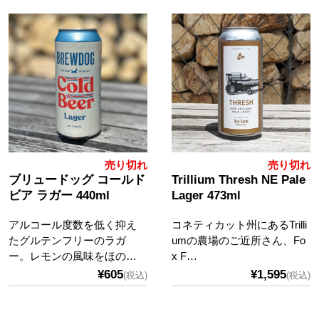
売り切れ
売り切れ
ブリュードッグ コールド
Trillium Thresh NE Pale
ビア ラガー 440ml
Lager 473ml
アルコール度数を低く抑え
コネティカット州にあるTrilli
たグルテンフリーのラガ
umの農場のご近所さん、Fo
ー。レモンの風味をほの…
x F…
¥605
¥1,595
(税込)
(税込)