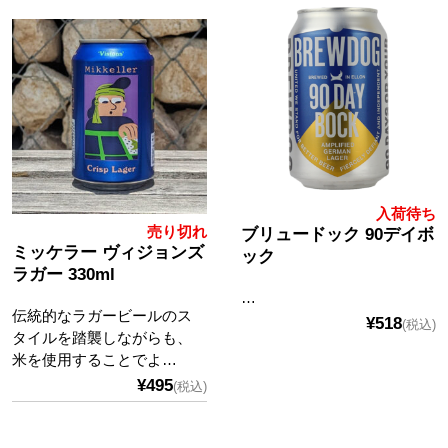
入荷待ち
売り切れ
ブリュードック 90デイボ
ミッケラー ヴィジョンズ
ック
ラガー 330ml
…
伝統的なラガービールのス
¥518
(税込)
タイルを踏襲しながらも、
米を使用することでよ…
¥495
(税込)