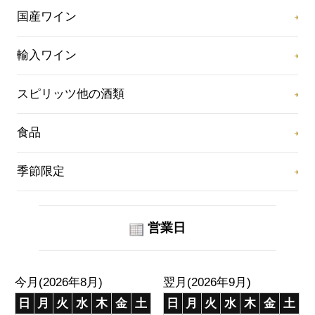
国産ワイン
輸入ワイン
スピリッツ他の酒類
食品
季節限定
営業日
今月(2026年8月)
翌月(2026年9月)
日
月
火
水
木
金
土
日
月
火
水
木
金
土