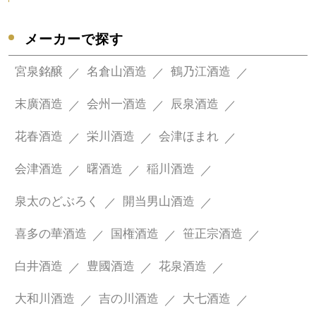
メーカーで探す
宮泉銘醸
名倉山酒造
鶴乃江酒造
末廣酒造
会州一酒造
辰泉酒造
花春酒造
栄川酒造
会津ほまれ
会津酒造
曙酒造
稲川酒造
泉太のどぶろく
開当男山酒造
喜多の華酒造
国権酒造
笹正宗酒造
白井酒造
豊國酒造
花泉酒造
大和川酒造
吉の川酒造
大七酒造