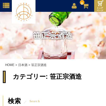
0
店舗案内
ご利用案内
笹正宗酒造
送料
お問合せ
HOME
>
日本酒
>
笹正宗酒造
カテゴリー:
笹正宗酒造
検索
Search