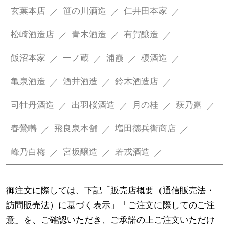
玄葉本店
笹の川酒造
仁井田本家
松崎酒造店
青木酒造
有賀醸造
飯沼本家
一ノ蔵
浦霞
榎酒造
亀泉酒造
酒井酒造
鈴木酒造店
司牡丹酒造
出羽桜酒造
月の桂
萩乃露
春鶯囀
飛良泉本舗
増田德兵衛商店
峰乃白梅
宮坂醸造
若戎酒造
御注文に際しては、下記「販売店概要（通信販売法・
訪問販売法）に基づく表示」「ご注文に際してのご注
意」を、ご確認いただき、ご承諾の上ご注文いただけ