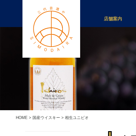
店舗案内
HOME
>
国産ウイスキー
>
相生ユニビオ