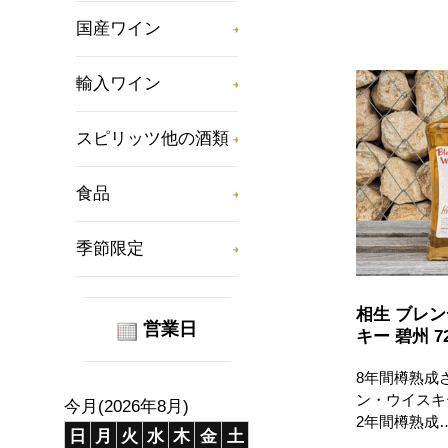
国産ワイン
輸入ワイン
スピリッツ他の酒類
食品
季節限定
相生 ブレ
営業日
キー 碧州 72
8年間樽熟成
ン・ウイスキ
今月(2026年8月)
2年間樽熟成
日
月
火
水
木
金
土