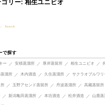
テゴリー:
相生ユニビオ
Search
ーで探す
スキー
安積蒸溜所
厚岸蒸留所
相生ユニビオ
助蒸溜所
木内酒造
久住蒸溜所
サクラオブルワリ
留所
玉野アセンド蒸留所
丹波蒸溜所
高藏蒸留所
所
新潟亀田蒸溜所
本坊酒造
松井酒造
山鹿蒸