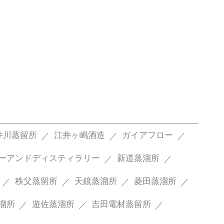
井川蒸留所
江井ヶ嶋酒造
ガイアフロー
ーアンドディスティラリー
新道蒸溜所
秩父蒸留所
天鏡蒸溜所
菱田蒸溜所
溜所
遊佐蒸溜所
吉田電材蒸留所