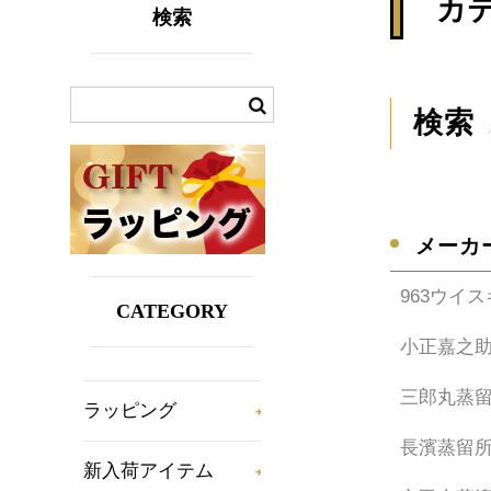
カ
検索
検索
メーカ
963ウイ
CATEGORY
小正嘉之
三郎丸蒸
ラッピング
長濱蒸留
新入荷アイテム