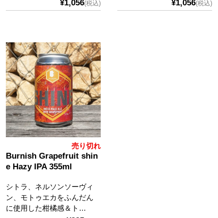
¥1,056
¥1,056
(税込)
(税込)
売り切れ
Burnish Grapefruit shin
e Hazy IPA 355ml
シトラ、ネルソンソーヴィ
ン、モトゥエカをふんだん
に使用した柑橘感＆ト…