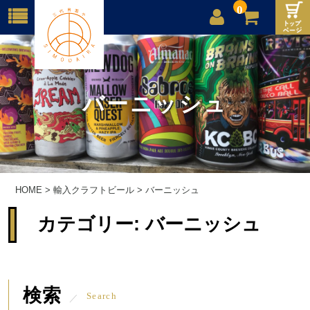
0
店舗案内
ご利用案内
バーニッシュ
送料
お問合せ
HOME
>
輸入クラフトビール
>
バーニッシュ
カテゴリー:
バーニッシュ
検索
Search