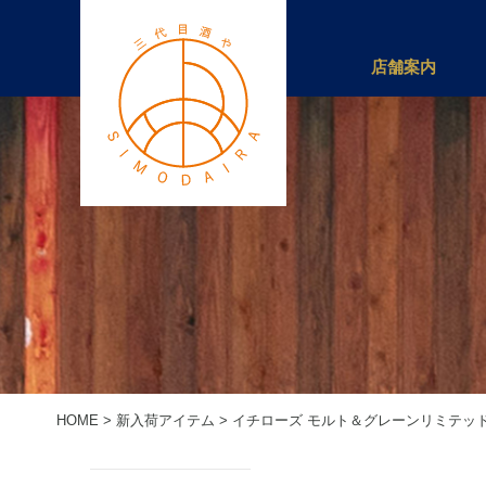
店舗案内
HOME
>
新入荷アイテム
>
イチローズ モルト＆グレーンリミテッドエ