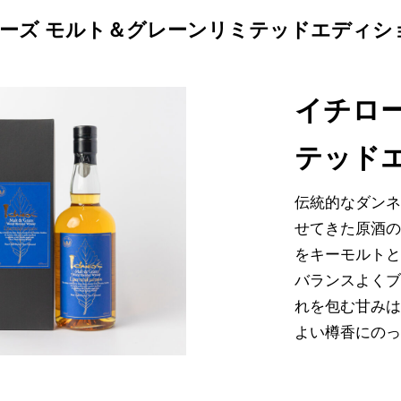
ーズ モルト＆グレーンリミテッドエディション
イチロ
テッドエ
伝統的なダンネ
せてきた原酒
をキーモルト
バランスよく
れを包む甘み
よい樽香にの