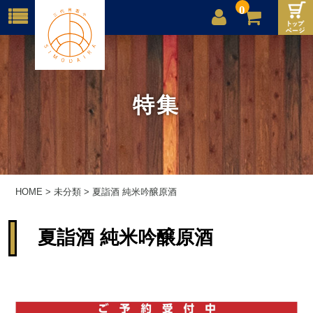
0
店舗案内
ご利用案内
特集
送料
お問合せ
HOME
>
未分類
>
夏詣酒 純米吟醸原酒
夏詣酒 純米吟醸原酒