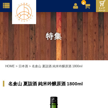
0
店舗案内
ご利用案内
特集
送料
お問合せ
HOME
>
日本酒
>
名倉山 夏詣酒 純米吟醸原酒 1800ml
名倉山 夏詣酒 純米吟醸原酒 1800ml