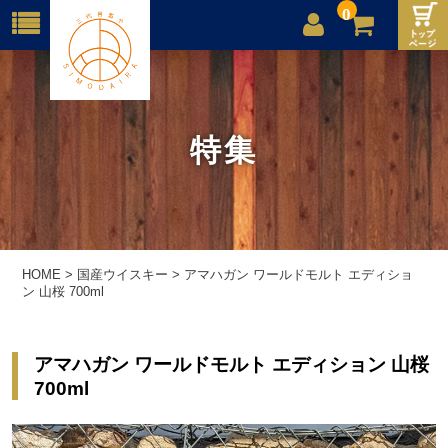
0
店舗案内
ご利用案内
特集
送料
お問合せ
HOME
>
国産ウイスキー
>
アマハガン ワールドモルト エディショ
ン 山桜 700ml
アマハガン ワールドモルト エディション 山桜
700ml