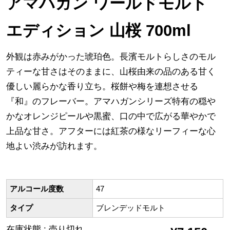
アマハガン ワールドモルト
エディション 山桜 700ml
外観は赤みがかった琥珀色。長濱モルトらしさのモル
ティーな甘さはそのままに、山桜由来の品のある甘く
優しい麗らかな香り立ち。桜餅や梅を連想させる
『和』のフレーバー。アマハガンシリーズ特有の穏や
かなオレンジピールや黒蜜、口の中で広がる華やかで
上品な甘さ。アフターには紅茶の様なリーフィーな心
地よい渋みが訪れます。
アルコール度数
47
タイプ
ブレンデッドモルト
在庫状態 : 売り切れ