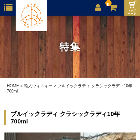
0
店舗案内
ご利用案内
特集
送料
お問合せ
HOME
>
輸入ウィスキー
>
ブルイックラディ クラシックラディ10年
700ml
ブルイックラディ クラシックラディ10年
700ml