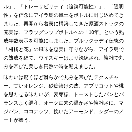
ル」、「トレーサビリティ（追跡可能性）」、「透明
性」を信念にアイラ島の風土をボトルに封じ込めてき
ました。再開から着実に構築してきた原酒ストックの
充実は、フラッグシップボトルへの「10年」という熟
成年数表示を可能にしました。ブルックラディ伝統の
「柑橘と花」の風味を忠実に守りながら、アイラ島で
の熟成を経て、ウイスキーはより洗練され、複雑で丸
みを帯びた美しき円熟の時を迎えました。
味わいは驚くほど滑らかで丸みを帯びたテクスチャ
ー、甘いオレンジ、砂糖漬けの皮、アプリコットや桃
を思わせる味わいが、麦芽糖、トーストしたパンとバ
ランスよく調和。オーク由来の温かさや複雑さに、マ
ジパン、ココナッツ、挽いたアーモンド、シダーのノ
ートが漂う。