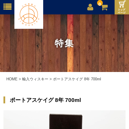
0
店舗案内
ご利用案内
特集
送料
お問合せ
HOME
>
輸入ウィスキー
>
ポートアスケイグ 8年 700ml
ポートアスケイグ 8年 700ml