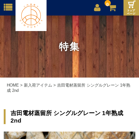
0
店舗案内
ご利用案内
特集
送料
お問合せ
HOME
>
新入荷アイテム
>
吉田電材蒸留所 シングルグレーン 1年熟
成 2nd
吉田電材蒸留所 シングルグレーン 1年熟成
2nd