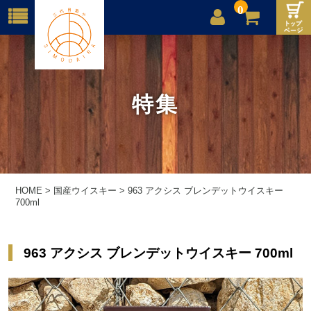
0
店舗案内
ご利用案内
特集
送料
お問合せ
HOME
>
国産ウイスキー
>
963 アクシス ブレンデットウイスキー
700ml
963 アクシス ブレンデットウイスキー 700ml