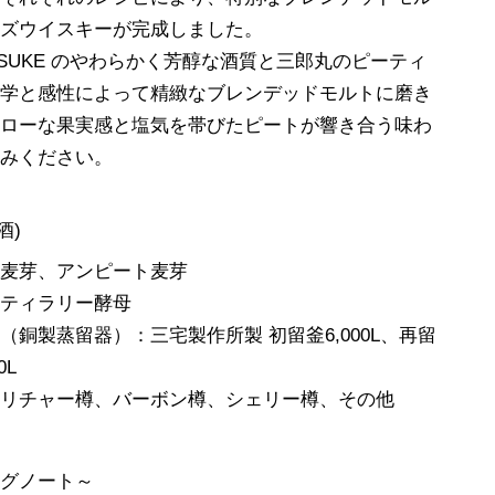
ーズウイスキーが完成しました。
OSUKE のやわらかく芳醇な酒質と三郎丸のピーティ
哲学と感性によって精緻なブレンデッドモルトに磨き
メローな果実感と塩気を帯びたピートが響き合う味わ
しみください。
原酒)
ト麦芽、アンピート麦芽
スティラリー酵母
（銅製蒸留器）：三宅製作所製 初留釜6,000L、再留
00L
酎リチャー樽、バーボン樽、シェリー樽、その他
ングノート～