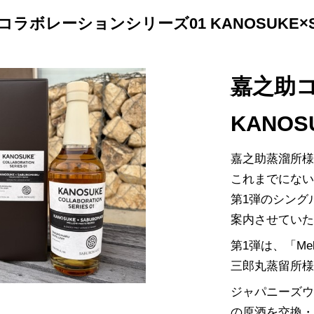
コラボレーションシリーズ01 KANOSUKE×S
嘉之助
KANOS
嘉之助蒸溜所
これまでにな
第1弾のシング
案内させてい
第1弾は、「Mel
三郎丸蒸留所
ジャパニーズ
の原酒を交換