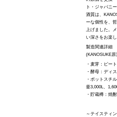
ト・ジャパニ
酒質は、KAN
ーな個性を、
上げました。
い深さをお楽
製造関連詳細
(KANOSUKE
・麦芽：ピー
・酵母：ディ
・ポットスチル
釜3,000L、1,6
・貯蔵樽：焼
～テイスティ