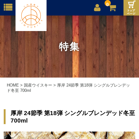
0
店舗案内
ご利用案内
特集
送料
お問合せ
HOME
>
国産ウイスキー
>
厚岸 24節季 第18弾 シングルブレンデッ
ド冬至 700ml
厚岸 24節季 第18弾 シングルブレンデッド冬至
700ml