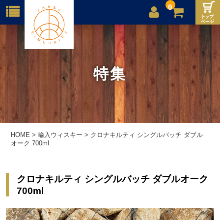
0
店舗案内
ご利用案内
特集
送料
お問合せ
HOME
>
輸入ウィスキー
>
クロナキルティ シングルバッチ ダブル
オーク 700ml
クロナキルティ シングルバッチ ダブルオーク
700ml