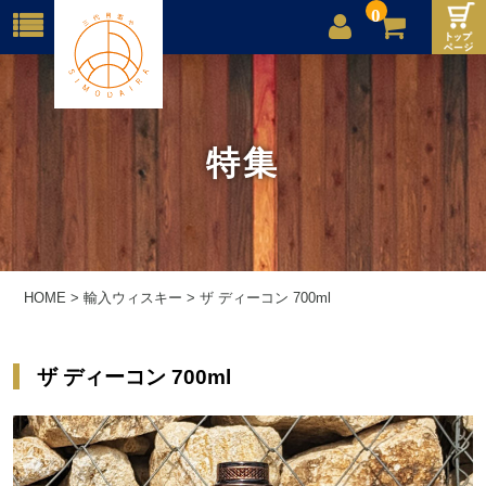
0
店舗案内
ご利用案内
特集
送料
お問合せ
HOME
>
輸入ウィスキー
>
ザ ディーコン 700ml
ザ ディーコン 700ml