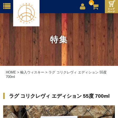
0
店舗案内
ご利用案内
特集
送料
お問合せ
HOME
>
輸入ウィスキー
>
ラグ コリクレヴィ エディション 55度
700ml
ラグ コリクレヴィ エディション 55度 700ml