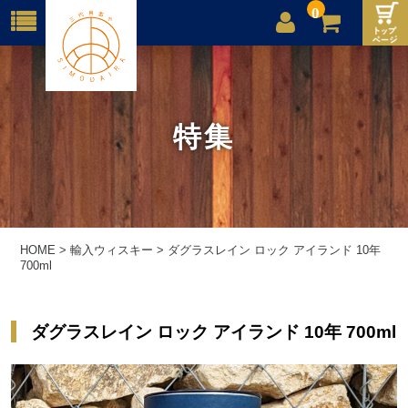
0
店舗案内
ご利用案内
特集
送料
お問合せ
HOME
>
輸入ウィスキー
>
ダグラスレイン ロック アイランド 10年
700ml
ダグラスレイン ロック アイランド 10年 700ml