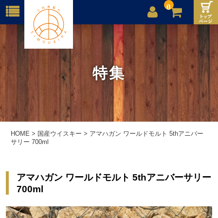
0
店舗案内
ご利用案内
特集
送料
お問合せ
HOME
>
国産ウイスキー
>
アマハガン ワールドモルト 5thアニバー
サリー 700ml
アマハガン ワールドモルト 5thアニバーサリー
700ml