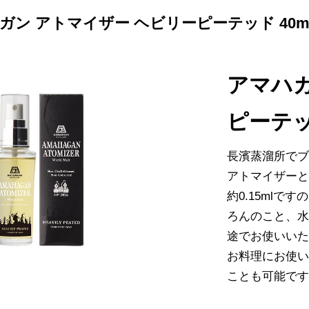
ガン アトマイザー ヘビリーピーテッド 40m
アマハガ
ピーテッ
長濱蒸溜所でブ
アトマイザーと
約0.15mlで
ろんのこと、
途でお使いい
お料理にお使
ことも可能で