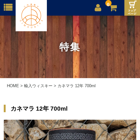
0
店舗案内
ご利用案内
特集
送料
お問合せ
HOME
>
輸入ウィスキー
>
カネマラ 12年 700ml
カネマラ 12年 700ml