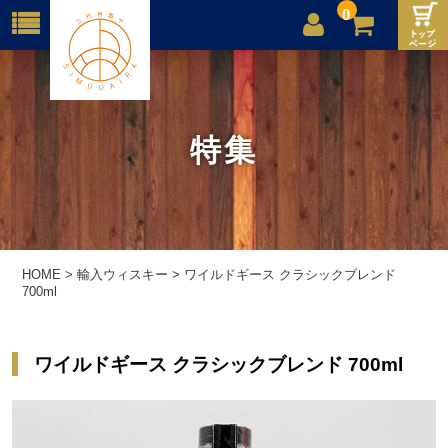
0
店舗案内
ご利用案内
特集
送料
お問合せ
HOME
>
輸入ウィスキー
>
ワイルドギース クラシックブレンド
700ml
ワイルドギース クラシックブレンド 700ml