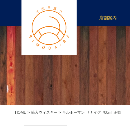
店舗案内
HOME
>
輸入ウィスキー
>
キルホーマン サナイグ 700ml 正規