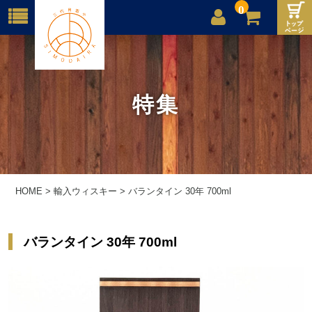
0
店舗案内
ご利用案内
特集
送料
お問合せ
HOME
>
輸入ウィスキー
>
バランタイン 30年 700ml
バランタイン 30年 700ml