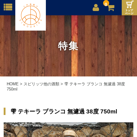
0
店舗案内
ご利用案内
特集
送料
お問合せ
HOME
>
スピリッツ他の酒類
>
雫 テキーラ ブランコ 無濾過 38度
750ml
雫 テキーラ ブランコ 無濾過 38度 750ml