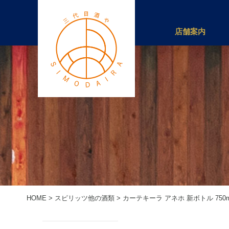
店舗案内
HOME
>
スピリッツ他の酒類
>
カーテキーラ アネホ 新ボトル 750m