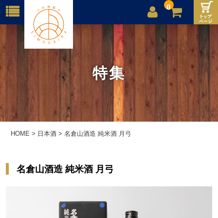
0
店舗案内
ご利用案内
特集
送料
お問合せ
HOME
>
日本酒
>
名倉山酒造 純米酒 月弓
名倉山酒造 純米酒 月弓