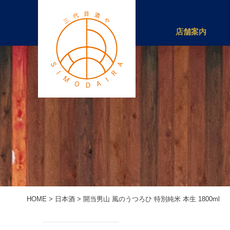
店舗案内
HOME
>
日本酒
>
開当男山 風のうつろひ 特別純米 本生 1800ml