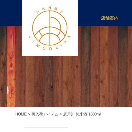
店舗案内
HOME
>
再入荷アイテム
>
廣戸川 純米酒 1800ml