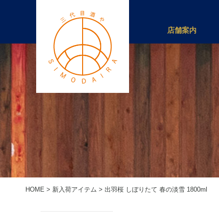
店舗案内
HOME
>
新入荷アイテム
>
出羽桜 しぼりたて 春の淡雪 1800ml