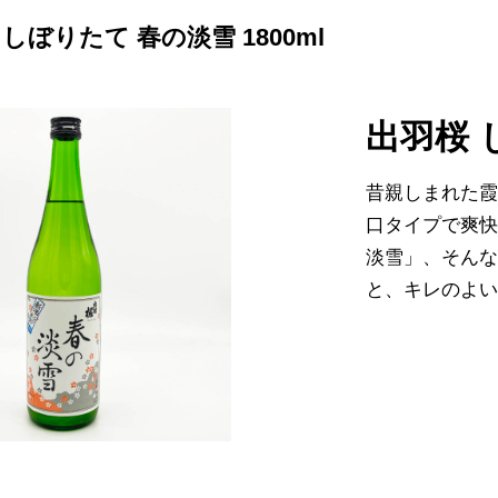
しぼりたて 春の淡雪 1800ml
出羽桜 
昔親しまれた
口タイプで爽
淡雪」、そん
と、キレのよ