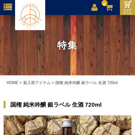
0
店舗案内
ご利用案内
特集
送料
お問合せ
HOME
>
新入荷アイテム
>
国権 純米吟醸 銀ラベル 生酒 720ml
国権 純米吟醸 銀ラベル 生酒 720ml