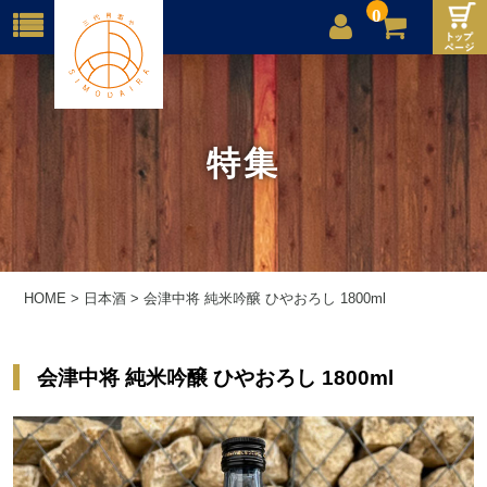
0
店舗案内
ご利用案内
特集
送料
お問合せ
HOME
>
日本酒
>
会津中将 純米吟醸 ひやおろし 1800ml
会津中将 純米吟醸 ひやおろし 1800ml