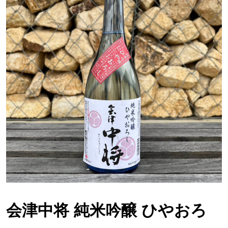
会津中将 純米吟醸 ひやおろ