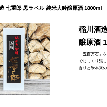
造 七重郎 黒ラベル 純米大吟醸原酒 1800ml
稲川酒造
醸原酒 1
「五百万石」を
でじっくり醸
香りと米本来