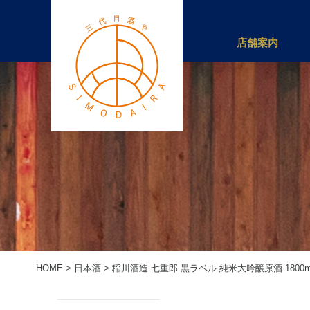
店舗案内
HOME
>
日本酒
>
稲川酒造 七重郎 黒ラベル 純米大吟醸原酒 1800m