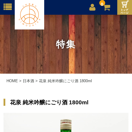
0
店舗案内
ご利用案内
特集
送料
お問合せ
HOME
>
日本酒
>
花泉 純米吟醸にごり酒 1800ml
花泉 純米吟醸にごり酒 1800ml