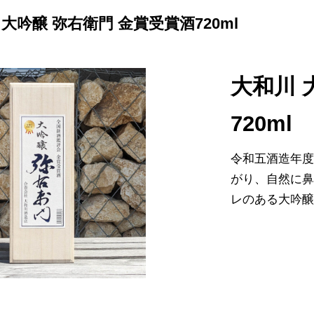
 大吟醸 弥右衛門 金賞受賞酒720ml
大和川 
720ml
令和五酒造年
がり、自然に
レのある大吟