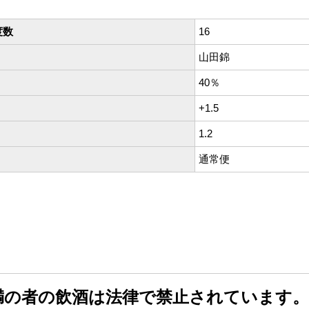
度数
16
山田錦
40％
+1.5
1.2
通常便
未満の者の飲酒は法律で禁止されています。